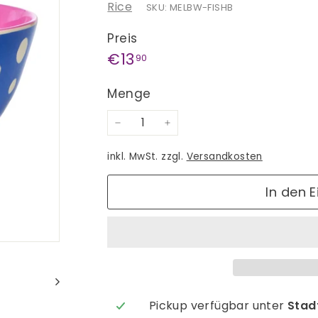
Rice
SKU: MELBW-FISHB
Preis
Normaler
€13,90
€13
90
Preis
Menge
−
+
inkl. MwSt. zzgl.
Versandkosten
In den 
Pickup verfügbar unter
Stadt