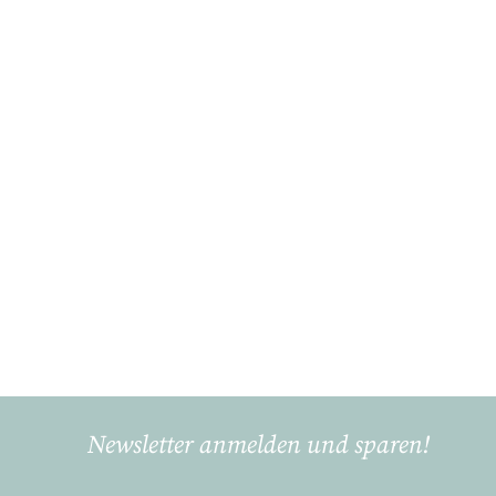
+2
Medium Melamin
Becher - "Flower me
Happy"
Rice
€
€5
90
5
,
9
0
Newsletter anmelden und sparen!