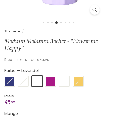
G
e
s
c
h
Startseite
/
e
Medium Melamin Becher - "Flower me
n
Happy"
k
e
Rice
SKU: MELCU-6ZSS25
Farbe
—
Lavendel
Preis
Normaler
€5,90
€5
90
Preis
Menge