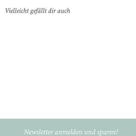
Vielleicht gefällt dir auch
In den Einkaufswagen legen
Rosa Hirsch,
Kaffeehäferl (0,24L)
Gmundner Keramik
€
€40
90
4
0
,
9
Newsletter anmelden und sparen!
0