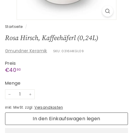
G
e
s
c
Startseite
/
h
Rosa Hirsch, Kaffeehäferl (0,24L)
e
n
Gmundner Keramik
SKU: 0316HKGL09
k
Preis
e
Normaler
€40,90
€40
90
Preis
Menge
−
+
inkl. MwSt. zzgl.
Versandkosten
In den Einkaufswagen legen