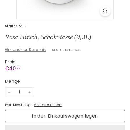
G
e
s
c
Startseite
/
h
Rosa Hirsch, Schokotasse (0,3L)
e
n
Gmundner Keramik
SKU: 0316TSHS09
k
Preis
e
Normaler
€40,90
€40
90
Preis
Menge
−
+
inkl. MwSt. zzgl.
Versandkosten
In den Einkaufswagen legen