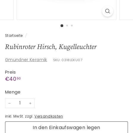
G
e
s
c
h
Startseite
/
e
Rubinroter Hirsch, Kugelleuchter
n
k
Gmundner Keramik
SKU: 0318LEKU07
e
Preis
Normaler
€40,90
€40
90
Preis
Menge
−
+
inkl. MwSt. zzgl.
Versandkosten
In den Einkaufswagen legen