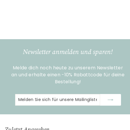
Kugelleuchter
Gmundner Keramik
€
€40
90
4
0
,
9
Newsletter anmelden und sparen!
0
Melde dich noch heute zu unserem Newsletter
an und erhalte einen -10% Rabattcode für deine
Bestellung!
Melden
Abonnieren
Sie
sich
für
unsere
Zuletzt Angesehen
Mailingliste