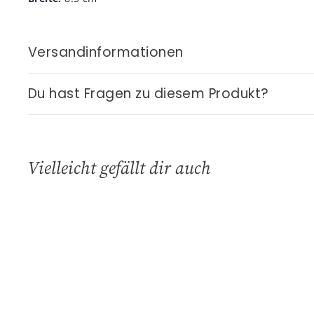
Versandinformationen
Du hast Fragen zu diesem Produkt?
Vielleicht gefällt dir auch
S
c
h
I
n
n
e
d
l
e
l
n