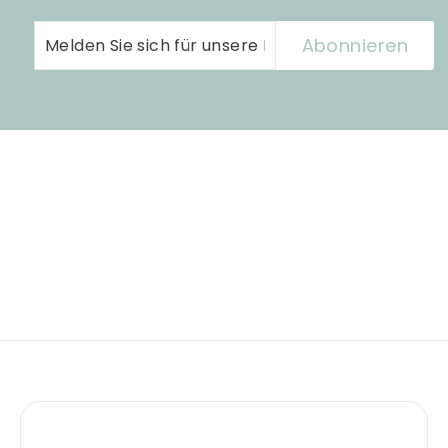
Melden
Abonnieren
Abonnieren
Sie
sich
für
unsere
Mailingliste
an