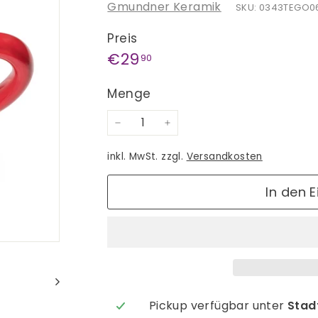
Gmundner Keramik
SKU: 0343TEGO0
Preis
Normaler
€29,90
€29
90
Preis
Menge
−
+
inkl. MwSt. zzgl.
Versandkosten
In den 
Pickup verfügbar unter
Stadt