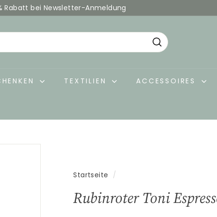
% Rabatt bei Newsletter-Anmeldung
Pause
Diashow
Suche
CHENKEN
TEXTILIEN
ACCESSOIRES
Startseite
/
Rubinroter Toni Espres