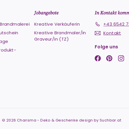
Jobangebote
In Kontakt kom
e Brandmalerei
Kreative Verkäuferin
+43 6542 7
utschein
Kreative Brandmaler/in
Kontakt
Graveur/in (TZ)
Lage
Folge uns
rodukt-
Facebook
Pintere
In
© 2026 Charisma - Deko & Geschenke design by Suchbar.at