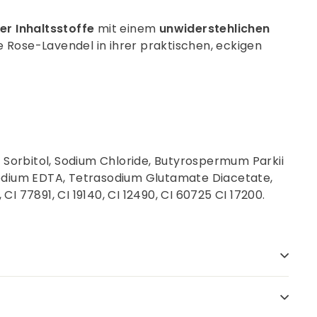
r Inhaltsstoffe
mit einem
unwiderstehlichen
e Rose-Lavendel in ihrer praktischen, eckigen
 Sorbitol, Sodium Chloride, Butyrospermum Parkii
rasodium EDTA, Tetrasodium Glutamate Diacetate,
I 77891, CI 19140, CI 12490, CI 60725 CI 17200.