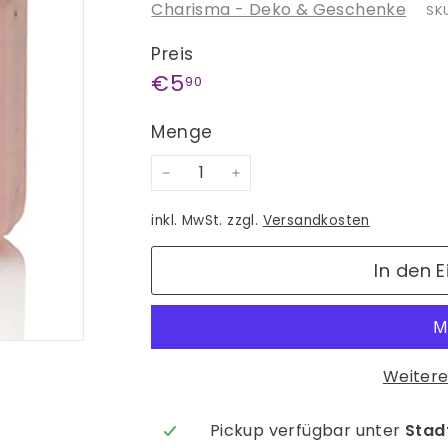
Charisma - Deko & Geschenke
SKU
Preis
Normaler
€5,90
€5
90
Preis
Menge
−
+
inkl. MwSt. zzgl.
Versandkosten
In den 
Weitere
Pickup verfügbar unter
Stadt