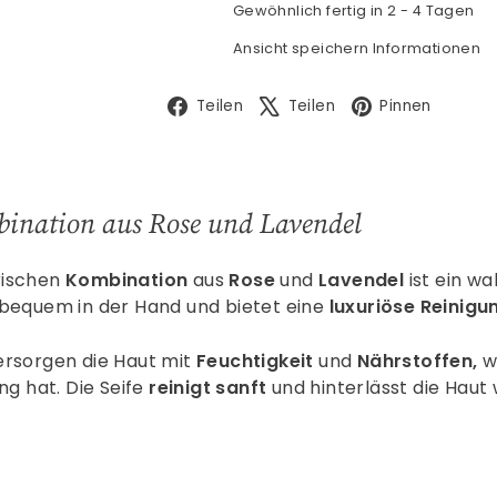
Gewöhnlich fertig in 2 - 4 Tagen
Ansicht speichern Informationen
Facebook
X
Pinte
Teilen
Teilen
Pinnen
mbination aus Rose und Lavendel
rischen
Kombination
aus
Rose
und
Lavendel
ist ein wa
e bequem in der Hand und bietet eine
luxuriöse Reinigu
ersorgen die Haut mit
Feuchtigkeit
und
Nährstoffen,
w
g hat. Die Seife
reinigt sanft
und hinterlässt die Haut