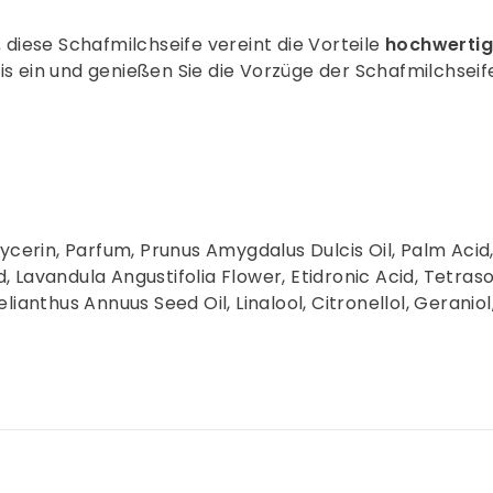
,
diese Schafmilchseife vereint die Vorteile
hochwertige
nis ein und genießen Sie die Vorzüge der Schafmilchseif
cerin, Parfum, Prunus Amygdalus Dulcis Oil, Palm Acid,
id, Lavandula Angustifolia Flower, Etidronic Acid, Tet
thus Annuus Seed Oil, Linalool, Citronellol, Geraniol, C