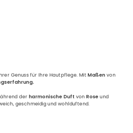
rest
hrer Genuss für Ihre Hautpflege. Mit
Maßen
von
ngserfahrung.
ährend der
harmonische Duft
von
Rose
und
 weich, geschmeidig und wohlduftend.