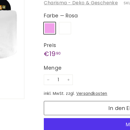
Charisma - Deko & Geschenke
SKU
Farbe
—
Rosa
Preis
Normaler
€19,90
€19
90
Preis
Menge
−
+
inkl. MwSt. zzgl.
Versandkosten
In den 