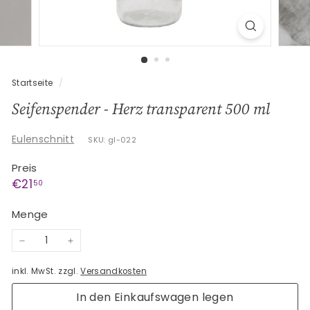
G
e
s
c
h
Startseite
/
e
Seifenspender - Herz transparent 500 ml
n
k
Eulenschnitt
SKU: gl-022
e
Preis
Normaler
€21,50
€21
50
Preis
Menge
−
+
inkl. MwSt. zzgl.
Versandkosten
In den Einkaufswagen legen