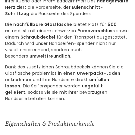
Ihrer Küche oder Ihrem Badezimmer! Das
handgemalte
Herz
ziert die Vorderseite, der
Eulenschnitt-
Schriftzug
die Rückseite des Spenders.
Die
nachfüllbare Glasflasche
bietet Platz für
500
ml
und ist mit einem schwarzen
Pumpverschluss
sowie
einem
Schraubdeckel
für den Transport ausgestattet.
Dadurch wird unser Handseifen-Spender nicht nur
visuell ansprechend, sondern auch
besonders
umweltfreundlich.
Dank des zusätzlichen Schraubdeckels können Sie die
Glasflasche problemlos in einen
Unverpackt-Laden
mitnehmen
und Ihre Handseife direkt
umfüllen
lassen.
Die Seifenspender werden
ungefüllt
geliefert,
sodass Sie sie mit Ihrer bevorzugten
Handseife befüllen können.
Eigenschaften & Produktmerkmale