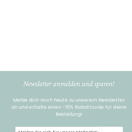
Seifenspender - Herz
transparent 500 ml
Eulenschnitt
€
€21
50
2
1
,
5
Newsletter anmelden und sparen!
0
Melde dich noch heute zu unserem Newsletter
an und erhalte einen -10% Rabattcode für deine
Bestellung!
Melden
Abonnieren