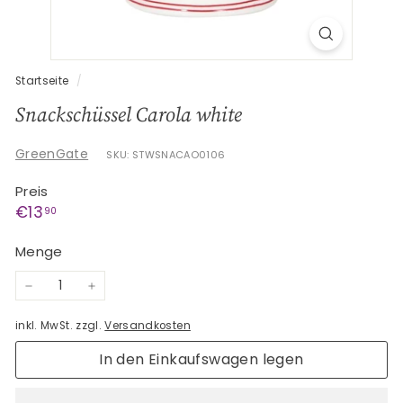
G
e
s
c
Startseite
/
h
Snackschüssel Carola white
e
n
GreenGate
SKU: STWSNACAO0106
k
Preis
e
Normaler
€13,90
€13
90
Preis
Menge
−
+
inkl. MwSt. zzgl.
Versandkosten
In den Einkaufswagen legen