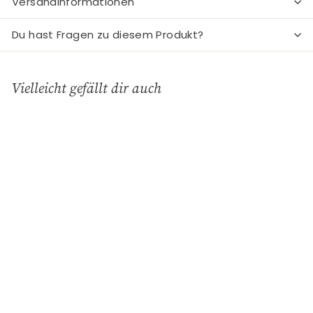
Versandinformationen
Du hast Fragen zu diesem Produkt?
Vielleicht gefällt dir auch
In den Einkaufswagen legen
Snackschüssel Carola
white
GreenGate
€
€13
90
1