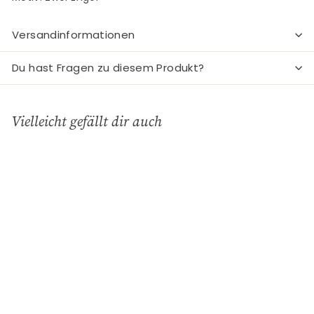
Versandinformationen
Du hast Fragen zu diesem Produkt?
Vielleicht gefällt dir auch
In den Einkaufswagen legen
Spieluhr, Ave Maria,
Zwei Engel, Raffael
Charisma - Deko &