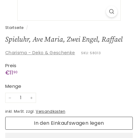
G
e
s
c
Startseite
/
h
Spieluhr, Ave Maria, Zwei Engel, Raffael
e
n
Charisma - Deko & Geschenke
SKU: 58013
k
Preis
e
Normaler
€11,90
€11
90
Preis
Menge
−
+
inkl. MwSt. zzgl.
Versandkosten
In den Einkaufswagen legen