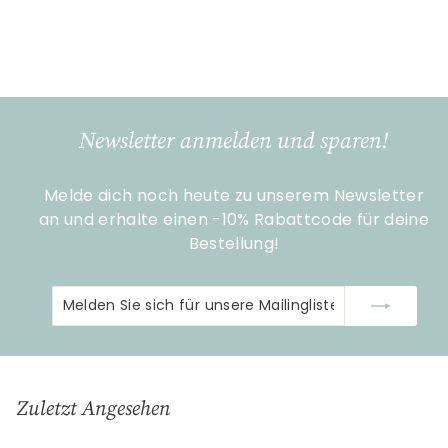
Geschenke
€
€11
90
1
1
,
9
Newsletter anmelden und sparen!
0
Melde dich noch heute zu unserem Newsletter
an und erhalte einen -10% Rabattcode für deine
Bestellung!
Melden
Abonnieren
Sie
sich
für
unsere
Zuletzt Angesehen
Mailingliste
an