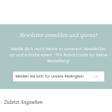
Geschenke
€
€11
90
1
1
,
9
Newsletter anmelden und sparen!
0
Melde dich noch heute zu unserem Newsletter
an und erhalte einen -10% Rabattcode für deine
Bestellung!
Melden
Abonnieren
Sie
sich
für
unsere
Zuletzt Angesehen
Mailingliste
an