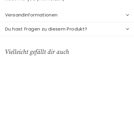
Versandinformationen
Du hast Fragen zu diesem Produkt?
Vielleicht gefällt dir auch
In den Einkaufswagen legen
Spieluhr, Happy
Birthday, For you
Charisma - Deko &