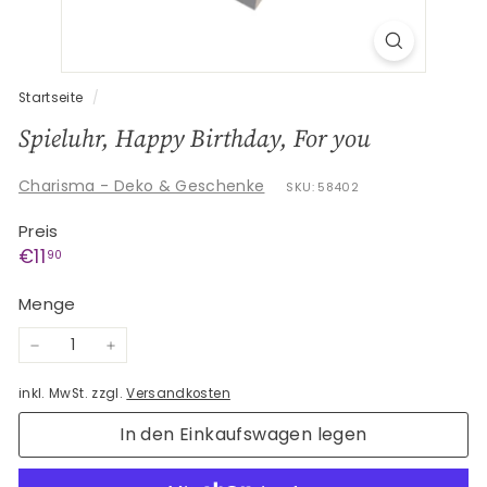
G
e
s
c
Startseite
/
h
Spieluhr, Happy Birthday, For you
e
n
Charisma - Deko & Geschenke
SKU: 58402
k
Preis
e
Normaler
€11,90
€11
90
Preis
Menge
−
+
inkl. MwSt. zzgl.
Versandkosten
In den Einkaufswagen legen