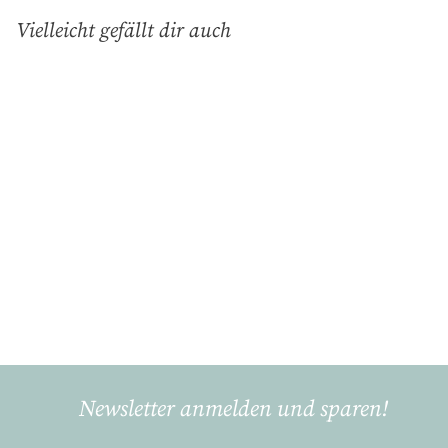
Vielleicht gefällt dir auch
In den Einkaufswagen legen
Teefilter "Santea"
AdHoc
€
€26
90
2
6
,
9
Newsletter anmelden und sparen!
0