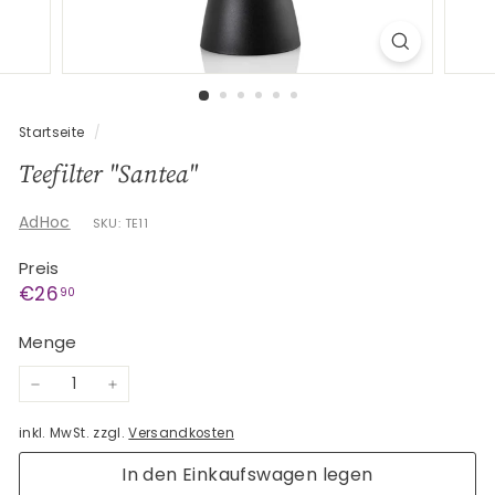
G
e
s
c
h
Startseite
/
e
Teefilter "Santea"
n
k
AdHoc
SKU: TE11
e
Preis
Normaler
€26,90
€26
90
Preis
Menge
−
+
inkl. MwSt. zzgl.
Versandkosten
In den Einkaufswagen legen