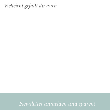
Vielleicht gefällt dir auch
In den Einkaufswagen legen
Teekanne Alice pale
pink
GreenGate
€
€25
00
2
5
,
0
Newsletter anmelden und sparen!
0