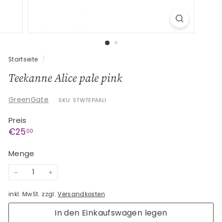
G
e
s
c
h
Startseite
/
e
Teekanne Alice pale pink
n
k
GreenGate
SKU: STWTEPAALI
e
Preis
Normaler
€25,00
€25
00
Preis
Menge
−
+
inkl. MwSt. zzgl.
Versandkosten
In den Einkaufswagen legen