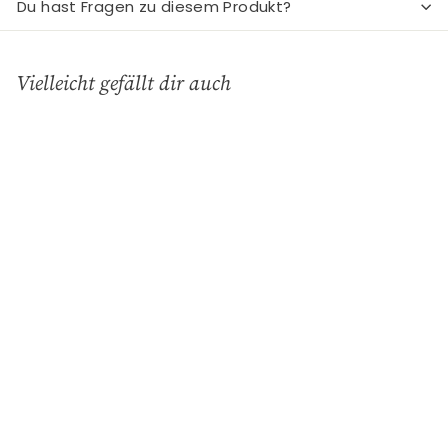
Du hast Fragen zu diesem Produkt?
Vielleicht gefällt dir auch
In den Einkaufswagen legen
Teelichtkuppel aus
Porzellan - Eisbär
Charisma - Deko &
Geschenke
€
€12
90
1
2