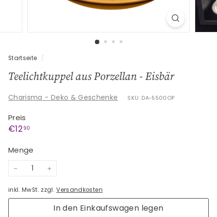
G
e
s
c
h
Startseite
/
e
Teelichtkuppel aus Porzellan - Eisbär
n
k
Charisma - Deko & Geschenke
SKU: DA-5500OP
e
Preis
Normaler
€12,90
€12
90
Preis
Menge
−
+
inkl. MwSt. zzgl.
Versandkosten
In den Einkaufswagen legen