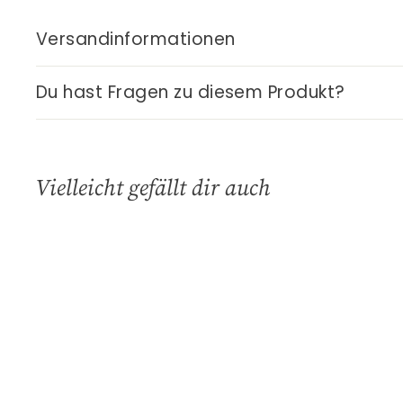
Versandinformationen
Du hast Fragen zu diesem Produkt?
Vielleicht gefällt dir auch
S
c
h
n
e
l
l
k
AUSVERKAUFT
a