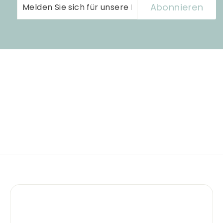
Melden
Abonnieren
Abonnieren
Sie
sich
für
unsere
Mailingliste
an