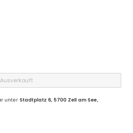
Ausverkauft
ar unter
Stadtplatz 6, 5700 Zell am See,
rest