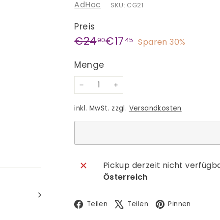
AdHoc
SKU: CG21
Preis
Normaler
Sonderpreis
€24,90
€17,45
€24
€17
90
45
Sparen 30%
Preis
Menge
−
+
inkl. MwSt. zzgl.
Versandkosten
Pickup derzeit nicht verfügb
Österreich
Facebook
X
Pinte
Teilen
Teilen
Pinnen